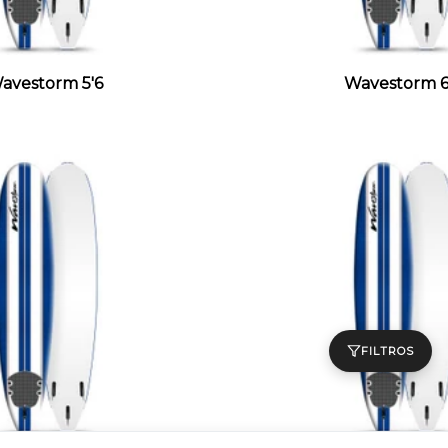
avestorm 5'6
Wavestorm 6
FILTROS