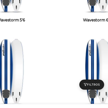
avestorm 5'6
Wavestorm 6
FILTROS