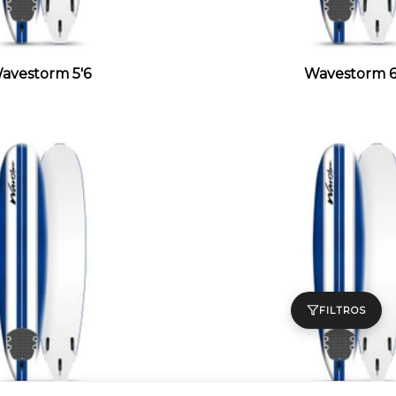
avestorm 5'6
Wavestorm 6
FILTROS